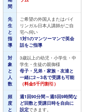
間
先
ご希望の外国人またはバイ
生
リンガル日本人講師がご自
と
宅へ伺い
指
1対1のマンツーマンで英会
導
話をご指導
対
3歳以上の幼児・小学生・中
象
学生・生徒の親御様
と
母子・兄弟・家族・友達と
人
一緒に2～3名で受講も可能
数
（料金5千円割引）
頻
週1回90分間～週5回9時間な
度
ど回数と受講日時を自由に
と
設定
できます。