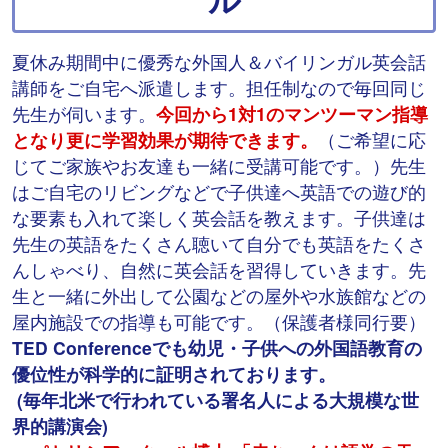
夏休み期間中に
優秀な外国人＆バイリンガル英会話
講師をご自宅へ派遣します。担任制なので毎回同じ
先生が伺います。
今回から1対1のマンツーマン指導
となり更に学習効果が期待できます。
（
ご希望に応
じてご家族やお友達も一緒に受講可能です。）先生
はご自宅のリビングなどで子供達へ英語での遊び的
な要素も入れて楽しく英会話を教えます。子供達は
先生の英語をたくさん聴いて自分でも英語をたくさ
んしゃべり、自然に英会話を習得していきます。先
生と一緒に外出して公園などの屋外や水族館などの
屋内施設での指導も可能です。（保護者様同行要）
TED Conferenceでも幼児・子供への外国語教育の
優位性が科学的に証明されております。
(毎年北米で行われている署名人による大規模な世
界的講演会)