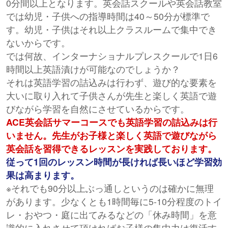
0分間以上となります。英会話スクールや英会話教室
では幼児・子供への指導時間は40～50分が標準で
す。幼児・子供はそれ以上クラスルームで集中でき
ないからです。
では何故、インターナショナルプレスクールで1日6
時間以上英語漬けが可能なのでしょうか？
それは英語学習の詰込みは行わず、遊び的な要素を
大いに取り入れて子供さんが先生と楽しく英語で遊
びながら学習を自然にさせているからです。
ACE英会話サマーコースでも英語学習の詰込みは行
いません。先生がお子様と楽しく英語で遊びながら
英会話を習得できるレッスンを実践しております。
従って1回のレッスン時間が長ければ長いほど学習効
果は高まります。
※それでも90分以上ぶっ通しというのは確かに無理
があります。少なくとも1時間毎に5-10分程度のトイ
レ・おやつ・庭に出てみるなどの「休み時間」を意
識的に入れさせて頂ければお子様の集中力は復活す