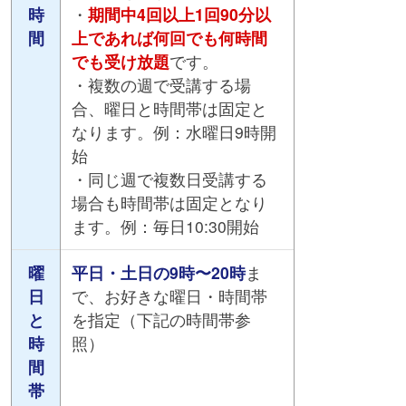
時
・
期間中4回以上1回90分以
間
上であれば何回でも何時間
でも受け放題
です。
・複数の週で受講する場
合、曜日と時間帯は固定と
なります。例：水曜日9時開
始
・同じ週で複数日受講する
場合も時間帯は固定となり
ます。例：毎日10:30開始
曜
平日・土日の9時〜20時
ま
日
で、お好きな曜日・時間帯
と
を指定（下記の時間帯参
時
照）
間
帯