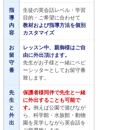
指
生徒の英会話レベル・学習
導
目的・ご希望に合わせて
内
教材および指導方法を個別
容
カスタマイズ
お
レッスン中、親御様はご自
留
由に外出頂けます。
守
先生がお子様と一緒にベビ
番
ーシッターとしてお留守番
致します。
先
保護者様同伴で先生と一緒
生
に外出することも可能で
と
す。
例えば公園で遊びなが
外
ら、科学館・水族館・動物
出
園を見学しながら英会話を
ご指導致します。