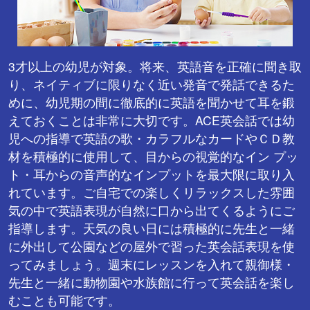
3才以上の幼児が対象。将来、英語音を正確に聞き取
り、ネイティブに限りなく近い発音で発話できるた
めに、幼児期の間に徹底的に英語を聞かせて耳を鍛
えておくことは非常に大切です。ACE英会話では幼
児への指導で英語の歌・カラフルなカードやＣＤ教
材を積極的に使用して、目からの視覚的なイン プッ
ト・耳からの音声的なインプットを最大限に取り入
れています。ご自宅での楽しくリラックスした雰囲
気の中で英語表現が自然に口から出てくるようにご
指導します。天気の良い日には積極的に先生と一緒
に外出して公園などの屋外で習った英会話表現を使
ってみましょう。週末にレッスンを入れて親御様・
先生と一緒に動物園や水族館に行って英会話を楽し
むことも可能です。